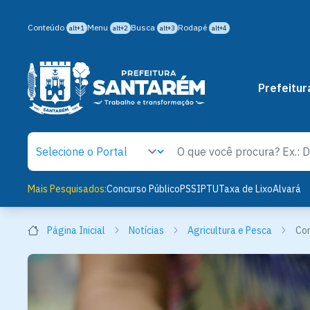
Conteúdo
Menu
Busca
Rodapé
alt+1
alt+2
alt+3
alt+4
Prefeitur
Mais Pesquisados:
Concurso Público
PSS
IPTU
Taxa de Lixo
Alvará
Página Inicial
Notícias
Agricultura e Pesca
Com