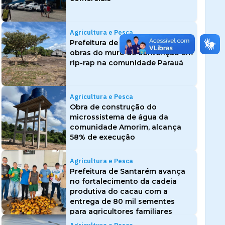
Agricultura e Pesca
Prefeitura de Santarém inicia
obras do muro de contenção em
rip-rap na comunidade Parauá
Agricultura e Pesca
Obra de construção do
microssistema de água da
comunidade Amorim, alcança
58% de execução
Agricultura e Pesca
Prefeitura de Santarém avança
no fortalecimento da cadeia
produtiva do cacau com a
entrega de 80 mil sementes
para agricultores familiares