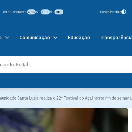
Alto Contraste
A+
A-
Modo Escuro
alt+C
alt+5
alt+6
a
Comunicação
Educação
Transparênci
unidade Santa Luzia realiza o 22º Festival do Açaí neste fim de semana