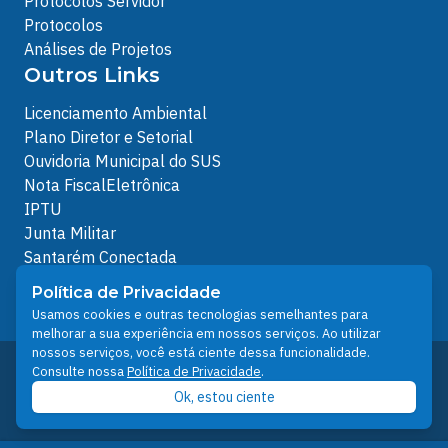
Protocolos Servidor
Protocolos
Análises de Projetos
Outros Links
Licenciamento Ambiental
Plano Diretor e Setorial
Ouvidoria Municipal do SUS
Nota FiscalEletrônica
IPTU
Junta Militar
Santarém Conectada
Política de Privacidade
Política de Privacidade
People illustrations by Storyset
Usamos cookies e outras tecnologias semelhantes para
melhorar a sua experiência em nossos serviços. Ao utilizar
nossos serviços, você está ciente dessa funcionalidade.
Desenvolvido pelo Núcleo Técnico de Gestão de
Consulte nossa
Política de Privacidade
.
Tecnologia da Informação - NTI
Ok, estou ciente
Prefeitura de Santarém © 2026