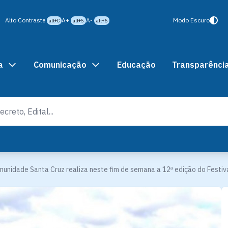
Alto Contraste
A+
A-
Modo Escuro
alt+C
alt+5
alt+6
a
Comunicação
Educação
Transparênci
unidade Santa Cruz realiza neste fim de semana a 12ª edição do Festiva