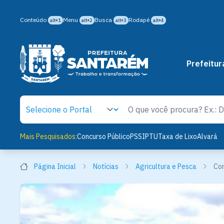
Conteúdo
Menu
Busca
Rodapé
alt+1
alt+2
alt+3
alt+4
Prefeitur
Mais Pesquisados:
Concurso Público
PSS
IPTU
Taxa de Lixo
Alvará
Página Inicial
Notícias
Agricultura e Pesca
Com