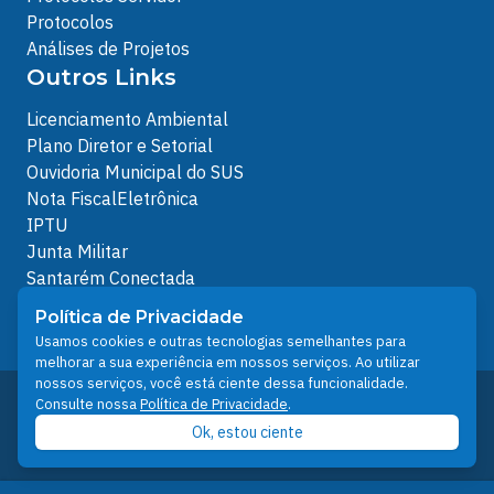
Protocolos
Análises de Projetos
Outros Links
Licenciamento Ambiental
Plano Diretor e Setorial
Ouvidoria Municipal do SUS
Nota FiscalEletrônica
IPTU
Junta Militar
Santarém Conectada
Política de Privacidade
Política de Privacidade
People illustrations by Storyset
Usamos cookies e outras tecnologias semelhantes para
melhorar a sua experiência em nossos serviços. Ao utilizar
nossos serviços, você está ciente dessa funcionalidade.
Desenvolvido pelo Núcleo Técnico de Gestão de
Consulte nossa
Política de Privacidade
.
Tecnologia da Informação - NTI
Ok, estou ciente
Prefeitura de Santarém © 2026