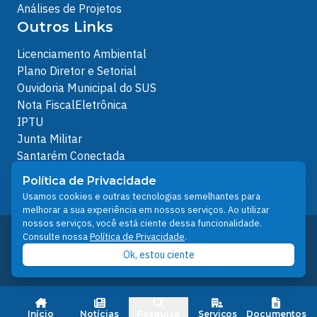
Análises de Projetos
Outros Links
Licenciamento Ambiental
Plano Diretor e Setorial
Ouvidoria Municipal do SUS
Nota FiscalEletrônica
IPTU
Junta Militar
Santarém Conectada
Política de Privacidade
Política de Privacidade
People illustrations by Storyset
Usamos cookies e outras tecnologias semelhantes para
melhorar a sua experiência em nossos serviços. Ao utilizar
nossos serviços, você está ciente dessa funcionalidade.
Desenvolvido pelo Núcleo Técnico de Gestão de
Consulte nossa
Política de Privacidade
.
Tecnologia da Informação - NTI
Ok, estou ciente
Prefeitura de Santarém © 2026
Início
Notícias
Pesquisa
Serviços
Documentos