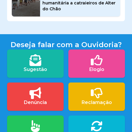
humanitária a catraieiros de Alter
do Chão
Deseja falar com a Ouvidoria?
Sugestão
Elogio
Denúncia
Reclamação