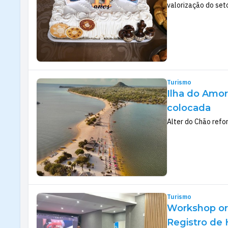
valorização do seto
Turismo
Ilha do Amor
colocada
Alter do Chão refo
Turismo
Workshop or
Registro de