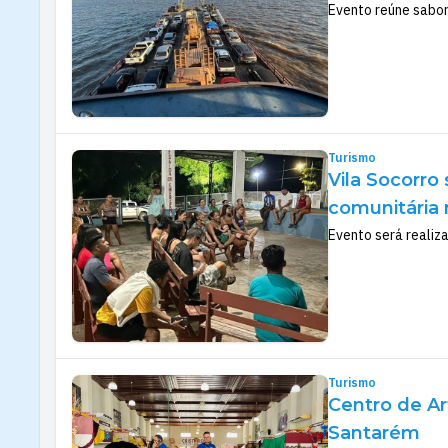
Evento reúne sabor
Turismo
Vila Socorro 
comunitária
Evento será realiz
Turismo
Centro de Ar
Santarém