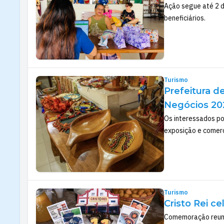
Ação segue até 2 d
beneficiários.
Turismo
Prefeitura d
Negócios 20
Os interessados pod
exposição e comerc
Turismo
Cristo Rei c
Comemoração reuniu