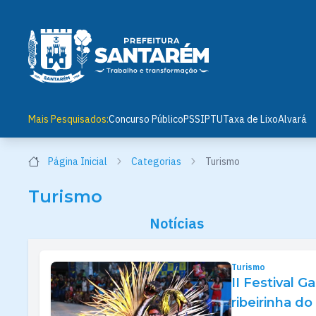
Mais Pesquisados:
Concurso Público
PSS
IPTU
Taxa de Lixo
Alvará
Página Inicial
Categorias
Turismo
Turismo
Notícias
Turismo
II Festival 
ribeirinha d