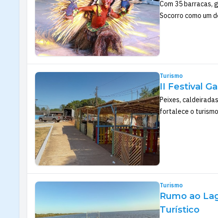
Com 35 barracas, g
Socorro como um do
Turismo
II Festival 
Peixes, caldeiradas
fortalece o turism
Turismo
Rumo ao Lago
Turístico