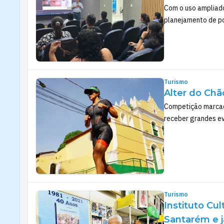
Com o uso ampliado 
planejamento de po
Turismo
Alter do Chã
Competição marcada
receber grandes ev
Turismo
Instituto Cu
Santarém e j