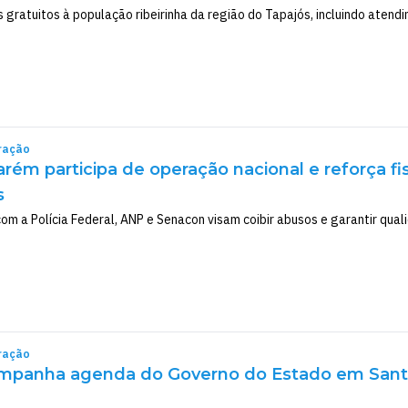
 gratuitos à população ribeirinha da região do Tapajós, incluindo atend
ração
rém participa de operação nacional e reforça fi
s
om a Polícia Federal, ANP e Senacon visam coibir abusos e garantir qual
ração
ompanha agenda do Governo do Estado em Santar