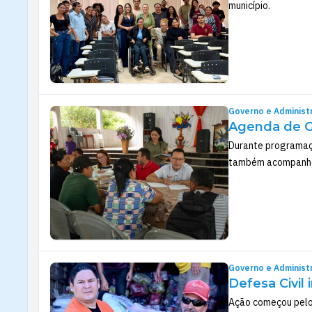
município.
Governo e Administ
Agenda de G
Durante programaçã
também acompanhou
Governo e Administ
Defesa Civil
Ação começou pelo 