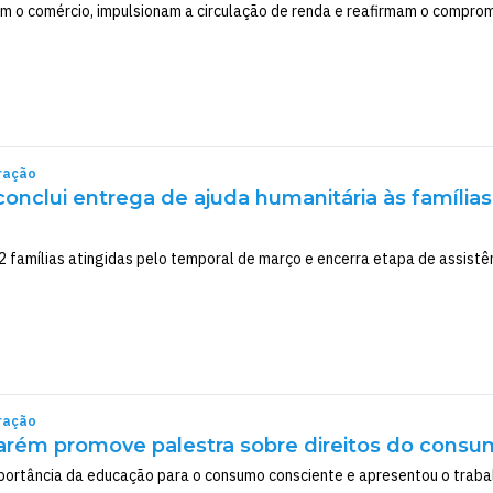
m o comércio, impulsionam a circulação de renda e reafirmam o comprom
ração
 conclui entrega de ajuda humanitária às família
2 famílias atingidas pelo temporal de março e encerra etapa de assistê
ração
arém promove palestra sobre direitos do consu
portância da educação para o consumo consciente e apresentou o traba