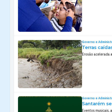
Governo e Administ
Terras caída
Erosão acelerada a
Governo e Administ
Santarém se 
Eventos musicais, 