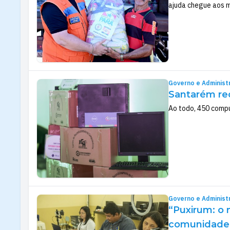
ajuda chegue aos m
Governo e Administ
Santarém rec
Ao todo, 450 compu
Governo e Administ
“Puxirum: o 
comunidade