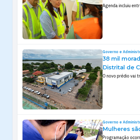
Agenda incluiu ent
Governo e Administ
38 mil mora
Distrital de 
O novo prédio vai 
Governo e Administ
Mulheres sã
Programação ocorre