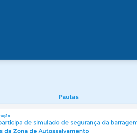
Pautas
ração
 participa de simulado de segurança da barrage
 da Zona de Autossalvamento