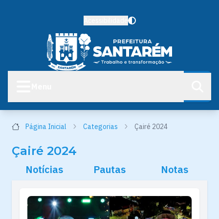
Acessibilidade
Menu
Página Inicial
Categorias
Çairé 2024
Çairé 2024
Notícias
Pautas
Notas