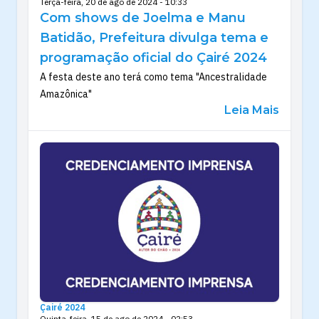
Terça-feira, 20 de ago de 2024 - 10:33
Com shows de Joelma e Manu
Batidão, Prefeitura divulga tema e
programação oficial do Çairé 2024
A festa deste ano terá como tema "Ancestralidade
Amazônica"
Leia Mais
Çairé 2024
Quinta-feira, 15 de ago de 2024 - 02:53