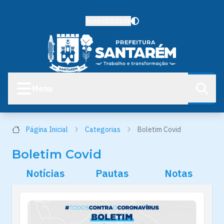
Acessibilidade
Menu
Página Inicial
Categorias
Boletim Covid
Boletim Covid
Notícias
Pautas
Notas